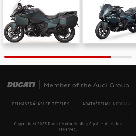
NEW
NIGHTSHIFT 2025
LIMITÁLT
KIADÁSOK
35 KW
MODELLEK
OFF-
ROAD
SUPERLEGGERA
FELHASZNÁLÁSI FELTÉTELEK
ADATVÉDELMI INFORMÁCI
Copyright © 2025 Ducati Motor Holding S.p.A. – All rights
reserved.