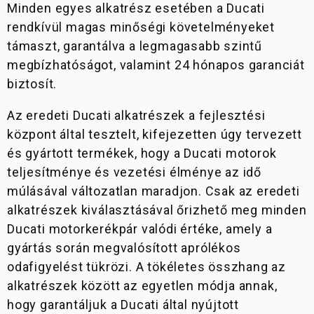
NEW
Minden egyes alkatrész esetében a Ducati
NIGHTSHIFT 2025
rendkívül magas minőségi követelményeket
LIMITÁLT
támaszt, garantálva a legmagasabb szintű
KIADÁSOK
megbízhatóságot, valamint 24 hónapos garanciát
biztosít.
35 KW
MODELLEK
Az eredeti Ducati alkatrészek a fejlesztési
központ által tesztelt, kifejezetten úgy tervezett
OFF-
és gyártott termékek, hogy a Ducati motorok
ROAD
teljesítménye és vezetési élménye az idő
múlásával változatlan maradjon. Csak az eredeti
SUPERLEGGERA
alkatrészek kiválasztásával őrizhető meg minden
Ducati motorkerékpár valódi értéke, amely a
gyártás során megvalósított aprólékos
odafigyelést tükrözi. A tökéletes összhang az
alkatrészek között az egyetlen módja annak,
hogy garantáljuk a Ducati által nyújtott