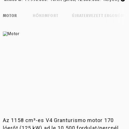
MOTOR
HŐKOMFORT
ÚJRATERVEZETT ERGONÓMIA
Az 1158 cm³-es V4 Granturismo motor 170
lóerőt (125 kW) ad le 10 500 fordulat/percnél,