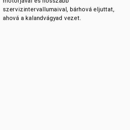
motorjával és hosszabb
NEW
szervizintervallumaival, bárhová eljuttat,
NIGHTSHIFT 2025
LIMITÁLT
ahová a kalandvágyad vezet.
KIADÁSOK
35 KW
MODELLEK
OFF-
ROAD
SUPERLEGGERA