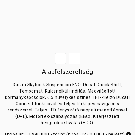
Alapfelszereltség
Ducati Skyhook Suspension EVO, Ducati Quick Shift,
Tempomat, Kulcsnélküli indítás, Megvilágított
kormánykapcsolók, 6,5 hüvelykes színes TFT-kijelző Ducati
Connect funkcióval és teljes térképes navigációs
rendszerrel, Teljes LED fényszóró nappali menetfénnyel
(DRL), Motorfék-szabályozás (EBC), Kiterjesztett
hengerdeaktiválás (ECD).
akciós ár: 11.990.000.- forint (piros, 12.600.000.- helyett)
i