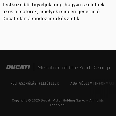
testközelből figyeljük meg, hogyan születnek
azok a motorok, amelyek minden generáció
Ducatistáit álmodozásra késztetik.
FELHASZNÁLÁSI FELTÉTELEK
ADATVÉDELMI INFORMÁCI
Copyright © 2025 Ducati Motor Holding S.p.A. – All rights
reserved.