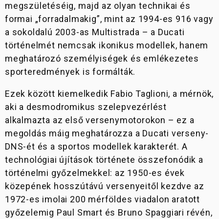
megszületéséig, majd az olyan technikai és
formai „forradalmakig”, mint az 1994-es 916 vagy
a sokoldalú 2003-as Multistrada – a Ducati
történelmét nemcsak ikonikus modellek, hanem
meghatározó személyiségek és emlékezetes
sporteredmények is formálták.
Ezek között kiemelkedik Fabio Taglioni, a mérnök,
aki a desmodromikus szelepvezérlést
alkalmazta az első versenymotorokon – ez a
megoldás máig meghatározza a Ducati verseny-
DNS-ét és a sportos modellek karakterét. A
technológiai újítások története összefonódik a
történelmi győzelmekkel: az 1950-es évek
közepének hosszútávú versenyeitől kezdve az
1972-es imolai 200 mérföldes viadalon aratott
győzelemig Paul Smart és Bruno Spaggiari révén,