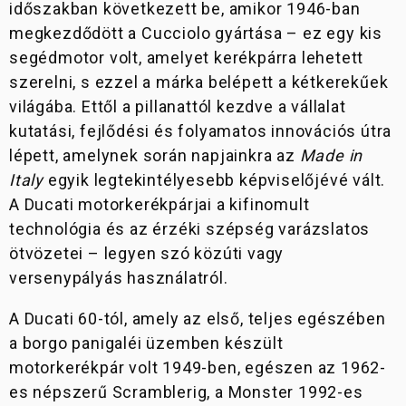
NEW
időszakban következett be, amikor 1946-ban
NIGHTSHIFT 2025
megkezdődött a Cucciolo gyártása – ez egy kis
LIMITÁLT
segédmotor volt, amelyet kerékpárra lehetett
KIADÁSOK
szerelni, s ezzel a márka belépett a kétkerekűek
világába. Ettől a pillanattól kezdve a vállalat
35 KW
kutatási, fejlődési és folyamatos innovációs útra
MODELLEK
lépett, amelynek során napjainkra az
Made in
Italy
egyik legtekintélyesebb képviselőjévé vált.
OFF-
A Ducati motorkerékpárjai a kifinomult
ROAD
technológia és az érzéki szépség varázslatos
ötvözetei – legyen szó közúti vagy
SUPERLEGGERA
versenypályás használatról.
A Ducati 60-tól, amely az első, teljes egészében
a borgo panigaléi üzemben készült
motorkerékpár volt 1949-ben, egészen az 1962-
es népszerű Scramblerig, a Monster 1992-es