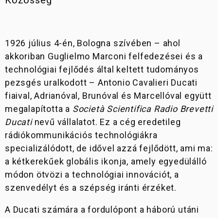
Közösség
NEW
NEW
KONFIGURÁTOR
10° ANNIVERSARIO RIZOMA EDITION
MONSTER SENNA
V4 SUPREME®
V4 TRICOLORE
950 RVE 2025
MONSTER+
V4 RALLY
V2 FB63
MONSTER
KAPCSOLAT
1926 július 4-én, Bologna szívében – ahol
V2 SUPERQUADRO FINAL EDITION
NIGHTSHIFT 2025
V4 PIKES PEAK
MONSTER 100
950 SP 2025
V2 MM93
V4 2024
V2
PANIGALE
akkoriban Guglielmo Marconi felfedezései és a
NEW
STREETFIGHTER
SHOP
technológiai fejlődés által keltett tudományos
10° ANNIVERSARIO RIZOMA EDITION
SCRAMBLER 100
V4 RS 2026
V4 S 2024
V2 2026
V4 R
V2 S
pezsgés uralkodott – Antonio Cavalieri Ducati
KÉSZLETEN LÉVŐ MOTORJAINK
fiaival, Adrianóval, Brunóval és Marcellóval együtt
V4 TRICOLORE ITALIA
V4 RALLY 2024
V2 SP 2026
V4 S 100
V2 2024
V2
MULTISTRADA
EBIKE
LIMITÁLT KIADÁSOK
megalapította a
Società Scientifica Radio Brevetti
NEW
Ducati
nevű vállalatot. Ez a cég eredetileg
PANIGALE V4 LAMBORGHINI
V4 RS 2025
V2 SP 100
V4 S 2024
V2 S
rádiókommunikációs technológiákra
PANIGALE
specializálódott, de idővel azzá fejlődött, ami ma:
FORMULA 73
V4 RS 100
V4 R 2024
ICON
35 KW MODELLEK
OFF-ROAD
a kétkerekűek globális ikonja, amely egyedülálló
NEW
NEW
módon ötvözi a technológiai innovációt, a
PANIGALE V4 MÁRQUEZ 2025 WORLD CHAMPION REPLICA
FULL THROTTLE
V4 S 100
szenvedélyt és a szépség iránti érzéket.
NIGHTSHIFT
V2 S 100
A Ducati számára a fordulópont a háború utáni
SUPERLEGGERA
EBIKE