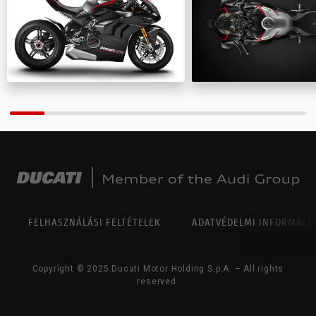
NEW
NIGHTSHIFT 2025
LIMITÁLT
KIADÁSOK
35 KW
MODELLEK
OFF-
ROAD
SUPERLEGGERA
FELHASZNÁLÁSI FELTÉTELEK
ADATVÉDELMI INFORMÁCI
Copyright © 2025 Ducati Motor Holding S.p.A. – All rights
reserved.