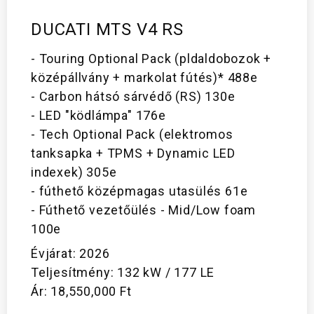
DUCATI MTS V4 RS
- Touring Optional Pack (pldaldobozok +
középállvány + markolat fútés)* 488e
- Carbon hátsó sárvédő (RS) 130e
- LED "ködlámpa" 176e
- Tech Optional Pack (elektromos
tanksapka + TPMS + Dynamic LED
indexek) 305e
- fúthető középmagas utasülés 61e
- Fúthető vezetőülés - Mid/Low foam
100e
Évjárat: 2026
Teljesítmény: 132 kW / 177 LE
Ár: 18,550,000 Ft