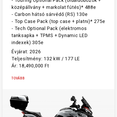
- Touring Optional Pack (oldaldobozok +
középállvány + markolat fútés)* 488e
- Carbon hátsó sárvédő (RS) 130e
- Top Case Pack (top case + platni)* 275e
- Tech Optional Pack (elektromos
tanksapka + TPMS + Dynamic LED
indexek) 305e
Évjárat: 2026
Teljesítmény: 132 kW / 177 LE
Ár: 18,490,000 Ft
TOVÁBB