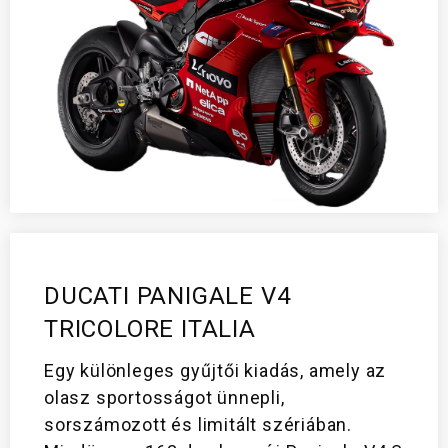
NEW
NIGHTSHIFT 2025
LIMITÁLT
KIADÁSOK
35 KW
MODELLEK
OFF-
ROAD
SUPERLEGGERA
DUCATI PANIGALE V4
TRICOLORE ITALIA
Egy különleges gyűjtői kiadás, amely az
olasz sportosságot ünnepli,
sorszámozott és limitált szériában.