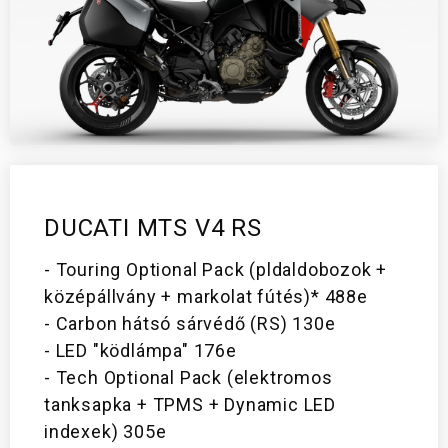
DUCATI MTS V4 RS
- Touring Optional Pack (pldaldobozok +
középállvány + markolat fútés)* 488e
- Carbon hátsó sárvédő (RS) 130e
- LED "ködlámpa" 176e
- Tech Optional Pack (elektromos
tanksapka + TPMS + Dynamic LED
indexek) 305e