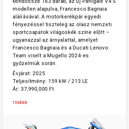
Mindössze 163 darab, az új Panigale V4 S
modellen alapulva, Francesco Bagnaia
aláírásával. A motorkerékpár egyedi
fényezéssel tiszteleg az olasz nemzeti
sportcsapatok világoskék színe előtt –
ugyanazzal az árnyalattal, amelyet
Francesco Bagnaia és a Ducati Lenovo
Team viselt a Mugello 2024-es
győzelmük során.
Évjárat: 2025
Teljesítmény: 159 kW / 213 LE
Ár: 37,990,000 Ft
TOVÁBB